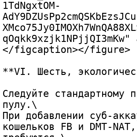
1TdNgxtOM-
AdY9DZUsPp2cmQSKbEzsJCu
XMco75Jy0IMOXh7WnQA88XL
qOqkk9xzjk1NPjjQI3mKw" 
</figcaption></figure>

**VI. Шесть, экологичес
Следуйте стандартному п
пулу.\

При добавлении суб-акка
кошельков FB и DMT-NAT,