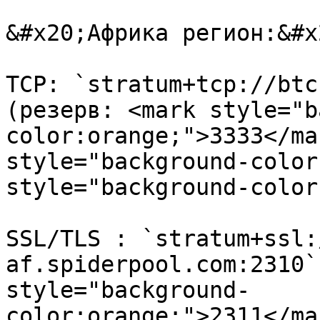
&#x20;Африка регион:&#x2
TCP: `stratum+tcp://btc
(резерв: <mark style="b
color:orange;">3333</ma
style="background-color
style="background-color
SSL/TLS : `stratum+ssl:
af.spiderpool.com:2310`
style="background-
color:orange;">2311</ma