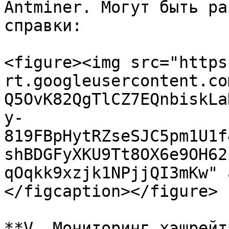
Antminer. Могут быть ра
справки:

<figure><img src="https
rt.googleusercontent.co
Q5OvK82QgTlCZ7EQnbiskLa
y-
819FBpHytRZseSJC5pm1U1f
shBDGFyXKU9Tt8OX6e9OH62
qOqkk9xzjk1NPjjQI3mKw" 
</figcaption></figure>

**V. Мониторинг хэшрейт