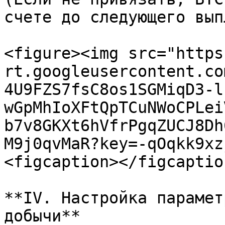
счете до следующего вып
<figure><img src="https
rt.googleusercontent.co
4U9FZS7fsC8os1SGMiqD3-l
wGpMhIoXFtQpTCuNWoCPLei
b7v8GKXt6hVfrPgqZUCJ8Dh
M9j0qvMaR?key=-qOqkk9xz
<figcaption></figcaptio
**IV. Настройка парамет
добычи**
