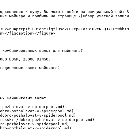
одключения к пулу, Вы можете войти на официальный сайт S
ние майнера и прибыль на странице \[Обзор учетной записи
3OVwnuAprcp1fIBOiaheIfqflUsq2CLkcpJCaX8jRvtNUQJ7EEtWbhiM
n></figcaption></figure>

 комбинированных валют для майнинга?

000 DOGM, 20000 DINGO.

ъединенных валют майнинга?

ых майнинговых валют

-pozhalovat-v-spiderpool.md)

obro-pozhalovat-v-spiderpool.md)

dobro-pozhalovat-v-spiderpool.md)

russkii/dobro-pozhalovat-v-spiderpool.md)

ro-pozhalovat-v-spiderpool.md)

bro-pozhalovat-v-spiderpool.md)
