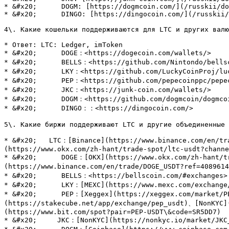
* &#x20;      DOGM: [https://dogmcoin.com/](/russkii/do
* &#x20;      DINGO: [https://dingocoin.com/](/russkii/
4\. Какие кошельки поддерживаются для LTC и других валю
* Ответ: LTC: Ledger, imToken

* &#x20;      DOGE：<https://dogecoin.com/wallets/>

* &#x20;      BELLS：<https://github.com/Nintondo/bellsc
* &#x20;      LKY：<https://github.com/LuckyCoinProj/luc
* &#x20;      PEP：<https://github.com/pepecoinppc/pepec
* &#x20;      JKC：<https://junk-coin.com/wallets/>

* &#x20;      DOGM：<https://github.com/dogmcoin/dogmcoi
* &#x20;      DINGO：：<https://dingocoin.com/>

5\. Какие биржи поддерживают LTC и другие объединенные 
* &#x20;   LTC：[Binance](https://www.binance.com/en/tr
(https://www.okx.com/zh-hant/trade-spot/ltc-usdt?channe
* &#x20;      DOGE：[OKX](https://www.okx.com/zh-hant/t
(https://www.binance.com/en/trade/DOGE_USDT?ref=4089614
* &#x20;      BELLS：<https://bellscoin.com/#exchanges>

* &#x20;      LKY：[MEXC](https://www.mexc.com/exchange
* &#x20;      PEP：[Xeggex](https://xeggex.com/market/P
(https://stakecube.net/app/exchange/pep_usdt)、[NonKYC]
(https://www.bit.com/spot?pair=PEP-USDT\&code=SR5DD7)

* &#x20;     JKC：[NonKYC](https://nonkyc.io/market/JKC