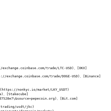
//exchange.coinbase.com/trade/LTC-USD)、[OKX]
s://exchange.coinbase.com/trade/DOGE-USD)、[Binance]
https://nonkyc.io/market/LKY_USDT)

ba)、[Stakecube]
d7528e7\&source=pepecoin.org)、[Bit.com]
trading/usdt/jkc)
