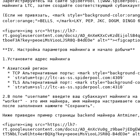
Зарегистрируйтесь на сайте SpiderPool ([www.spiderpool.
майнинга LTC, затем создайте соответствующий субаккаунт
(Если не привязать, <mark style="background-color:oran
color:orange;">BELLS、</mark>LKY、PEP、JKC、DOGM、DINGO буд
<figure><img src="https://lh7-
rt.googleusercontent.com/docsz/AD_4nXeKXxCvKzdEijolSB4q
tboeF3A?key=peoeiMsViooLJSR8Q-B4dEOe" alt=""><figcaptio
**IV. Настройка параметров майнинга и начало добычи**

1.Установите адрес майнинга

* Азиатский регион

  * TCP Альтернативные порты: <mark style="background-color:orange;">5443</mark>, <mark style="background-color:orange;">3800</mark>

  * `stratum+tcp://ltc-as-ss.spiderpool.com:4309`

  * TLS Альтернативный порт: <mark style="background-color:orange;">4311</mark>

  * `stratum+ssl://ltc-as-ss.spiderpool.com:4310`

2.В поле "username" введите ваш субаккаунт майнинга на 
"worker" - это имя майнера, имя майнера настраиваете са
после заполнения нажмите "Сохранить".

Ниже приведен пример страницы backend майнера Antminer,
<figure><img src="https://lh7-
rt.googleusercontent.com/docsz/AD_4nXcVu0g_z9bae7jEDgEW
tT5NbLTcw01hto4erBQXg?key=peoeiMsViooLJSR8Q-B4dEOe" alt