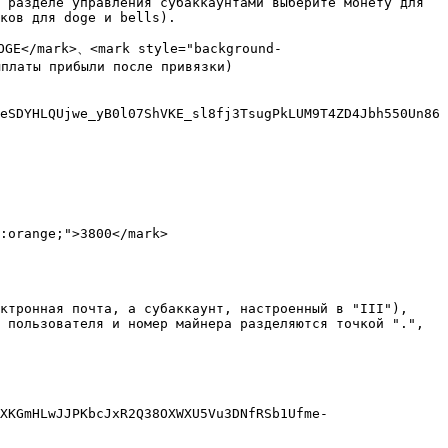
 разделе управления субаккаунтами выберите монету для 
ков для doge и bells).

OGE</mark>、<mark style="background-
латы прибыли после привязки)

eSDYHLQUjwe_yB0l07ShVKE_sl8fj3TsugPkLUM9T4ZD4Jbh550Un86
ктронная почта, а субаккаунт, настроенный в "III"), 
 пользователя и номер майнера разделяются точкой ".", 
XKGmHLwJJPKbcJxR2Q38OXWXU5Vu3DNfRSb1Ufme-