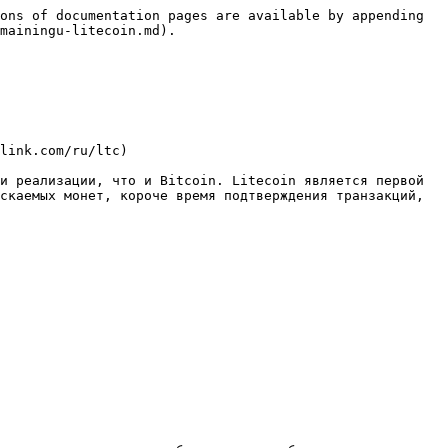
ons of documentation pages are available by appending 
mainingu-litecoin.md).

link.com/ru/ltc)

и реализации, что и Bitcoin. Litecoin является первой 
скаемых монет, короче время подтверждения транзакций, 