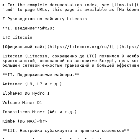
> For the complete documentation index, see [llms.txt](
`.md` to page URLs; this page is available as [Markdown
# Руководство по майнингу Litecoin

**I. Введение**&#x20;

LTC Litecoin

[Официальный сайт](https://litecoin.org/ru/)[ ](https:/
Litecoin (Litecoin, сокращенно до LTC) появился 9 ноябр
криптовалютой, основанной на алгоритме Scrypt, цель кот
большей сетевой емкостью транзакций и большей эффективн
**II. Поддерживаемые майнеры.**

Antminer (L9, L7 и т.д.)

ElphaPex DG Hydro 1

Volcano Miner D1

Innosilicon Miner (A6+ и т.д.)

Kimbe (DG MAX)<br>

**III. Настройка субаккаунта и привязка кошельков**
