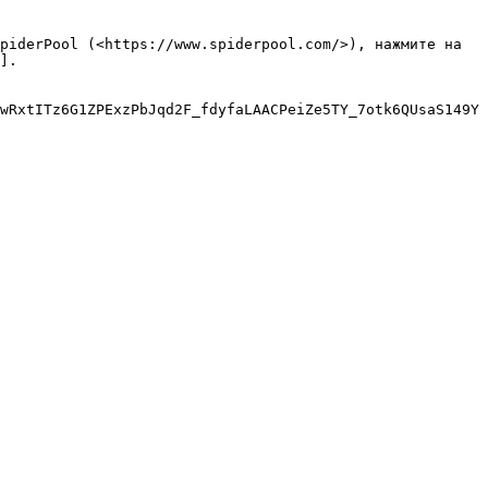
piderPool (<https://www.spiderpool.com/>), нажмите на 
].

wRxtITz6G1ZPExzPbJqd2F_fdyfaLAACPeiZe5TY_7otk6QUsaS149Y