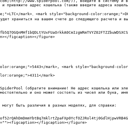
com](http://www.spiderpool.com/)), войдите в систему и в
 и привяжите адрес кошелька (также введите адреса кошель
ge;">LTC</mark>、<mark style="background-color:orange;">D
ет храниться на вашем счете до следующего расчета и вып
fb5Q7OGQnMHf1bQDLtYUxFUaOrkkA0CmIzgWRmTVYZ02FTZZbuWDSXCS
n></figcaption></figure>

SpiderPool (обратите внимание! Не адрес кошелька или эле
мостоятельно и оно может состоять из чисел или букв, имя
 могут быть различия в разных моделях, для справки:

of52rQAhDmDmmYbtBq7mklrtZpaFXp0YcfOZJRol4tj0GdlHjpwVRB4G
=""><figcaption></figcaption></figure>
