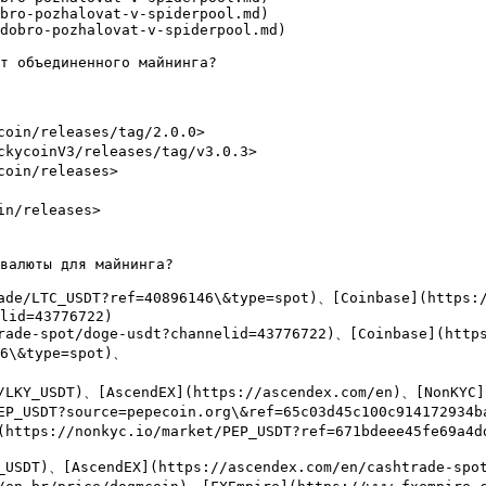
bro-pozhalovat-v-spiderpool.md)

dobro-pozhalovat-v-spiderpool.md)

т объединенного майнинга?

oin/releases/tag/2.0.0>

kycoinV3/releases/tag/v3.0.3>

oin/releases>

n/releases>

валюты для майнинга?

ade/LTC_USDT?ref=40896146\&type=spot)、[Coinbase](https:
lid=43776722)

rade-spot/doge-usdt?channelid=43776722)、[Coinbase](http
6\&type=spot)、

/LKY_USDT)、[AscendEX](https://ascendex.com/en)、[NonKYC](
EP_USDT?source=pepecoin.org\&ref=65c03d45c100c914172934
(https://nonkyc.io/market/PEP_USDT?ref=671bdeee45fe69a4d
_USDT)、[AscendEX](https://ascendex.com/en/cashtrade-spot