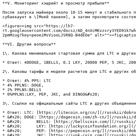
**V. Мониторинг хэшрейт и просмотр прибыли**

После запуска майнера около 10-15 минут и стабильного п
субаккаунт в \[Моей панели], а затем просмотрите состоя
<figure><img src="https://lh7-
rt.googleusercontent.com/docsz/AD_4nXcMKvzsry3YED91k7wh
2pmMzug?key=peoeiMsViooLJSR8Q-B4dEOe" alt=""><figcaptio
**VI. Другие вопросы**

1\. Какова минимальная стартовая сумма для LTC и других
* Ответ: 40DOGE, 1BELLS, 0.1 LKY, 20000 PEP, 5 JKC, 200
2\. Каковы тарифы и модели расчетов для LTC и других об
* Ответ: 4% PPS: LTC

* 4% PPLNS: DOGE,

* 2% PPLNS:BELLS

* 0%PPLNS:LKY, PEP, JKC, and DINGO&#x20;

3\. Ссылки на официальные сайты LTC и других объединенн
* Ответ: LTC: [https://litecoin.org/cn/](/russkii/dobro
* &#x20; DOGE: [https://dogecoin.com/zh-cn/](/russkii/d
* &#x20;      BELLS: [https://bellscoin.com/](/russkii/
* &#x20;      LKY: [https://luckycoinfoundation.org/](/
* &#x20;      PEP: [https://pepecoin.org/](/russkii/dob
* &#x20;      JKC: [https://junk-coin.com/](/russkii/do