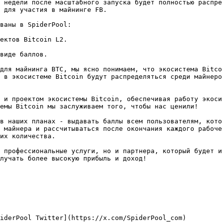
 недели после масштабного запуска будет полностью распре
 для участия в майнинге FB.

ваны в SpiderPool:

ектов Bitcoin L2.

виде баллов.

для майнинга BTC, мы ясно понимаем, что экосистема Bitco
 в экосистеме Bitcoin будут распределяться среди майнеро
 и проектом экосистемы Bitcoin, обеспечивая работу экоси
емы Bitcoin мы заслуживаем того, чтобы нас ценили!

в наших планах - выдавать баллы всем пользователям, кото
 майнера и рассчитываться после окончания каждого рабоче
их количества.

 профессиональные услуги, но и партнера, который будет и
лучать более высокую прибыль и доход!

iderPool Twitter](https://x.com/SpiderPool_com)
