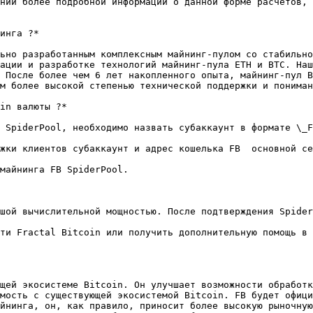
нии более подробной информации о данной форме расчетов, 
инга ?*

ьно разработанным комплексным майнинг-пулом со стабильно
ации и разработке технологий майнинг-пула ETH и BTC. Наш
 После более чем 6 лет накопленного опыта, майнинг-пул B
м более высокой степенью технической поддержки и пониман
in валюты ?*

 SpiderPool, необходимо назвать субаккаунт в формате \_F
жки клиентов субаккаунт и адрес кошелька FB  основной се
майнинга FB SpiderPool.

шой вычислительной мощностью. После подтверждения Spider
ти Fractal Bitcoin или получить дополнительную помощь в 
щей экосистеме Bitcoin. Он улучшает возможности обработк
мость с существующей экосистемой Bitcoin. FB будет офици
йнинга, он, как правило, приносит более высокую рыночную