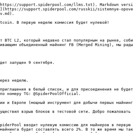
https://support.spiderpool.com/llms.txt). Markdown versi
](https://support.spiderpool.com/russkii/sistemnye-opov
v.md).

tcoin. В первую неделю комиссия будет нулевой!

т BTC L2, который недавно стал популярным на рынке, соби
ивающим объединенный майнинг FB (Merged Mining), мы рады
дет запущен 9 сентября.

ерез неделю.

приглашения в белый список, и для присоединения не будет
по номеру TG: @SpiderPoolOfficial.

ии и Европе (мощный инструмент для добычи первых майнинг
уществил взрыв блоков в тестовой сети. Добро пожаловать 
piderPool вводит нулевую комиссию для майнеров в первую 
майнинга будет составлять всего 2%. В то же время мы так