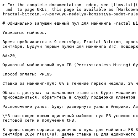
> For the complete documentation index, see [llms.txt](
`.md` to page URLs; this page is available as [Markdown
fractal-bitcoin.-v-pervuyu-nedelyu-komissiya-budet-nule
# Официально запущен единый пул для майнинга Fractal Bi
Уважаемые майнеры:

Время приближается к 9 сентября, Fractal Bitcion, проек
сентября. Будучи первым пулом для майнинга BTC, поддерж
&#x20;

Одиночный майнинговый пул FB (Permissionless Mining) бу
Способ оплаты: PPLNS

Ставка за майнинг-пул: 0% в течение первой недели, 2% ч
Область доступа: на начальном этапе это будет механизм 
присоединиться, обратитесь в службу поддержки клиентов 
Расположение узлов: будут развернуты узлы в Америке, Аз
\*В настоящее время одиночный майнинг-пул FB успешно ос
тестовой сети и получения tFB.

В предстоящем сервисе одиночного пула для майнинга FB S
сентября 2024 г(UTC+8). Далее ставка FB для единочного 