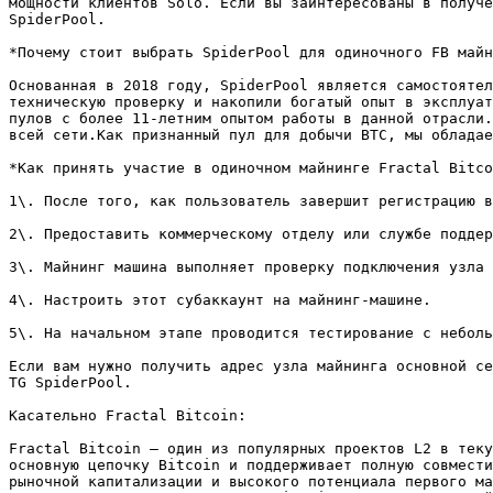
мощности клиентов Solo. Если вы заинтересованы в получе
SpiderPool.

*Почему стоит выбрать SpiderPool для одиночного FB майн
Основанная в 2018 году, SpiderPool является самостоятел
техническую проверку и накопили богатый опыт в эксплуат
пулов с более 11-летним опытом работы в данной отрасли.
всей сети.Как признанный пул для добычи BTC, мы обладае
*Как принять участие в одиночном майнинге Fractal Bitco
1\. После того, как пользователь завершит регистрацию в
2\. Предоставить коммерческому отделу или службе поддер
3\. Майнинг машина выполняет проверку подключения узла 
4\. Настроить этот субаккаунт на майнинг-машине.

5\. На начальном этапе проводится тестирование с неболь
Если вам нужно получить адрес узла майнинга основной се
TG SpiderPool.

Касательно Fractal Bitcoin:

Fractal Bitcoin — один из популярных проектов L2 в теку
основную цепочку Bitcoin и поддерживает полную совмести
рыночной капитализации и высокого потенциала первого ма