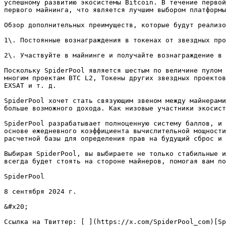
успешному развитию экосистемы Bitcoin. В течение первой
первого майнинга, что является лучшим выбором платформы
Обзор дополнительных преимуществ, которые будут реализо
1\. Постоянные вознаграждения в токенах от звездных про
2\. Участвуйте в майнинге и получайте вознаграждение в 
Поскольку SpiderPool является шестым по величине пулом 
многим проектам BTC L2, Токены других звездных проектов
EXSAT и т. д.

SpiderPool хочет стать связующим звеном между майнерами
больше возможного дохода. Как низовые участники экосист
SpiderPool разрабатывает полноценную систему баллов, и 
основе ежедневного коэффициента вычислительной мощности
расчетной базы для определения прав на будущий сброс и 
Выбирая SpiderPool, вы выбираете не только стабильные и
всегда будет стоять на стороне майнеров, помогая вам по
SpiderPool

8 сентября 2024 г.

&#x20;

Ссылка на Твиттер: [ ](https://x.com/SpiderPool_com)[Sp