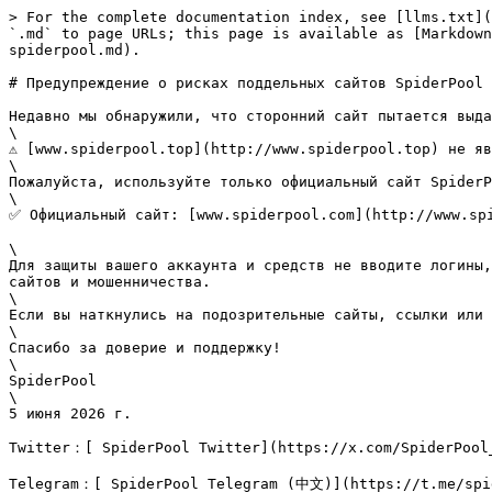
> For the complete documentation index, see [llms.txt](
`.md` to page URLs; this page is available as [Markdown
spiderpool.md).

# Предупреждение о рисках поддельных сайтов SpiderPool

Недавно мы обнаружили, что сторонний сайт пытается выда
\

⚠️ [www.spiderpool.top](http://www.spiderpool.top) не я
\

Пожалуйста, используйте только официальный сайт SpiderP
\

✅ Официальный сайт: [www.spiderpool.com](http://www.spi
\

Для защиты вашего аккаунта и средств не вводите логины,
сайтов и мошенничества.

\

Если вы наткнулись на подозрительные сайты, ссылки или 
\

Спасибо за доверие и поддержку!

\

SpiderPool

\

5 июня 2026 г.

Twitter：[ SpiderPool Twitter](https://x.com/SpiderPool_
Telegram：[ SpiderPool Telegram (中文)](https://t.me/spi