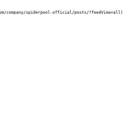
m/company/spiderpool-official/posts/?feedView=all)
