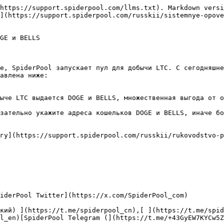
https://support.spiderpool.com/llms.txt). Markdown versi
](https://support.spiderpool.com/russkii/sistemnye-opov
GE и BELLS

е, SpiderPool запускает пул для добычи LTC. С сегодняшне
авлена ниже:

ыче LTC выдается DOGE и BELLS, множественная выгода от о
зательно укажите адреса кошельков DOGE и BELLS, иначе бо
гу](https://support.spiderpool.com/russkii/rukovodstvo-p
iderPool Twitter](https://x.com/SpiderPool_com)

кий) ](https://t.me/spiderpool_cn),[ ](https://t.me/spid
l_en)[SpiderPool Telegram (](https://t.me/+43GyEW7KYCw5Z