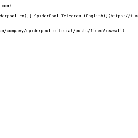
com)

derpool_cn),[ SpiderPool Telegram (English)](https://t.
m/company/spiderpool-official/posts/?feedView=all)
