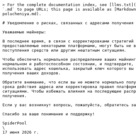
> For the complete documentation index, see [llms.txt](
`.md` to page URLs; this page is available as [Markdown
polucheniya.md).

# Уведомление о рисках, связанных с адресами получения

Уважаемые майнеры:

В последнее время, в связи с корректировками стратегий 
предоставляемые некоторыми платформами, могут быть не в
поступления средств или другим нештатным ситуациям.

Чтобы обеспечить нормальное распределение ваших майнинг
нормальном и работоспособном состоянии, и подтвердите, 
использовать адрес кошелька, закрытый ключ которого вы 
получения ваших доходов.

Обратите внимание, что если вы не можете нормально полу
срока действия адреса или корректировка правил платформ
ситуациями. Чтобы избежать влияния на последующее распр
получения.

Если у вас возникнут вопросы, пожалуйста, обратитесь за
Спасибо за ваше понимание и поддержку!

SpiderPool

\

17 июня 2026 г.
