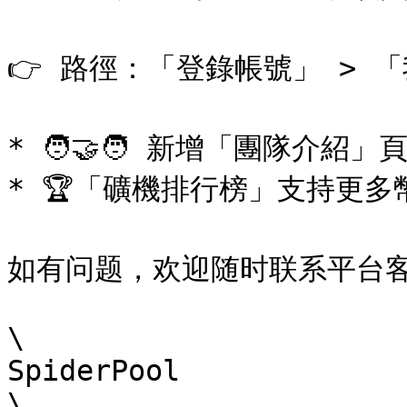
👉 路徑：「登錄帳號」 > 「
* 🧑‍🤝‍🧑 新增「團隊介紹」
* 🏆「礦機排行榜」支持更多
如有问题，欢迎随时联系平台客
\

SpiderPool

\
