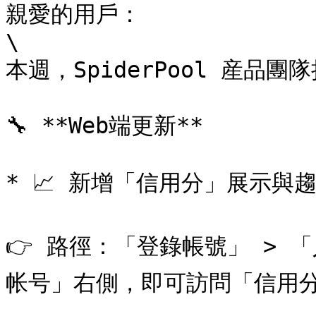
親愛的用戶：

\

本週，SpiderPool 産品
🔧 **Web端更新**

* 📈 新增「信用分」展示與
👉 路徑：「登錄帳號」 > 
帐号」右側，即可訪問「信用分