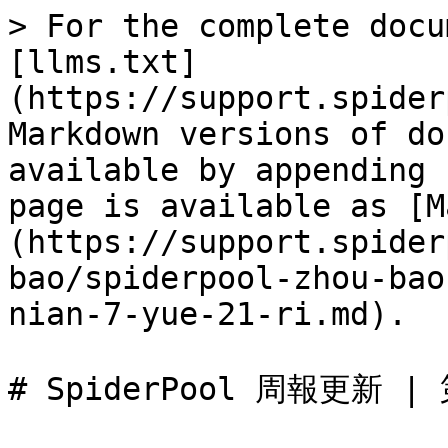
> For the complete docu
[llms.txt]
(https://support.spider
Markdown versions of do
available by appending 
page is available as [M
(https://support.spider
bao/spiderpool-zhou-bao
nian-7-yue-21-ri.md).

# SpiderPool 周報更新 | 