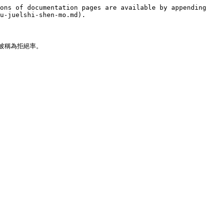
ons of documentation pages are available by appending 
u-juelshi-shen-mo.md).

稱為拒絕率。
