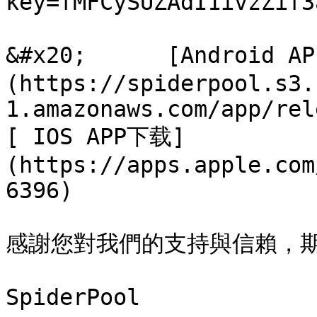
key=fMFCySUZAdI1ivzZif3
&#x20;      [Android A
(https://spiderpool.s3.
1.amazonaws.com/app/release/app-
[ IOS APP下载]
(https://apps.apple.com
6396)

感謝您對我們的支持與信賴，期
SpiderPool
