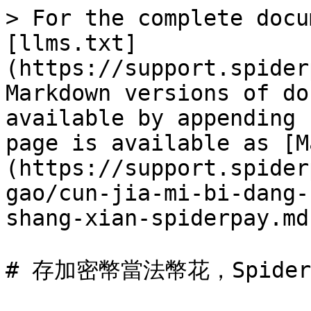
> For the complete docu
[llms.txt]
(https://support.spider
Markdown versions of do
available by appending 
page is available as [M
(https://support.spider
gao/cun-jia-mi-bi-dang-
shang-xian-spiderpay.md)
# 存加密幣當法幣花，Spider集