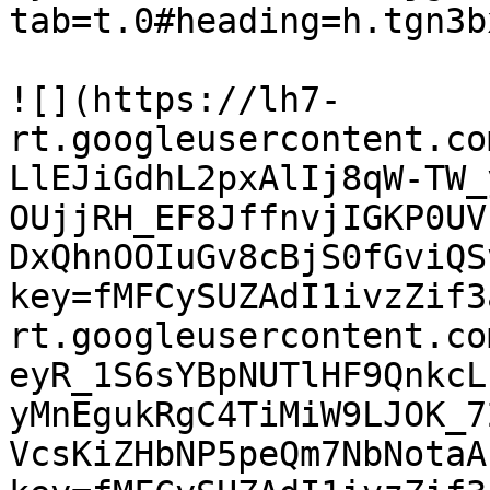
tab=t.0#heading=h.tgn3b
![](https://lh7-
rt.googleusercontent.co
LlEJiGdhL2pxAlIj8qW-TW_
OUjjRH_EF8JffnvjIGKP0UV
DxQhnOOIuGv8cBjS0fGviQS
key=fMFCySUZAdI1ivzZif3
rt.googleusercontent.co
eyR_1S6sYBpNUTlHF9QnkcL
yMnEgukRgC4TiMiW9LJOK_7
VcsKiZHbNP5peQm7NbNotaA