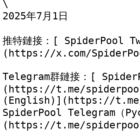
\

2025年7月1日

推特鏈接：[ SpiderPool Tw
(https://x.com/SpiderPo
Telegram群鏈接：[ Spider
(https://t.me/spiderpoo
(English)](https://t.me
SpiderPool Telegram（Ру
(https://t.me/spiderpoo