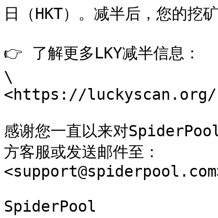
日（HKT）。减半后，您的挖
👉 了解更多LKY减半信息：

\

<https://luckyscan.org/
感谢您一直以来对SpiderP
方客服或发送邮件至：

<support@spiderpool.com>
SpiderPool
