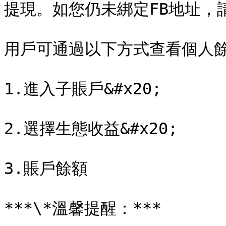
提現。如您仍未綁定FB地址，
用戶可通過以下方式查看個人餘
1.進入子賬戶&#x20;

2.選擇生態收益&#x20;

3.賬戶餘額

***\*溫馨提醒：***
