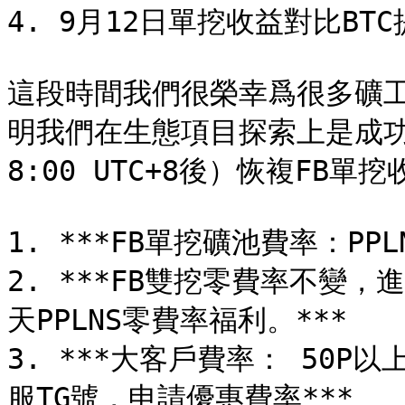
4. 9月12日單挖收益對比BTC提昇
這段時間我們很榮幸爲很多礦
明我們在生態項目探索上是成功
8:00 UTC+8後）恢複FB單
1. ***FB單挖礦池費率：PPLN
2. ***FB雙挖零費率不變，
天PPLNS零費率福利。***

3. ***大客戶費率： 50
服TG號，申請優惠費率***
